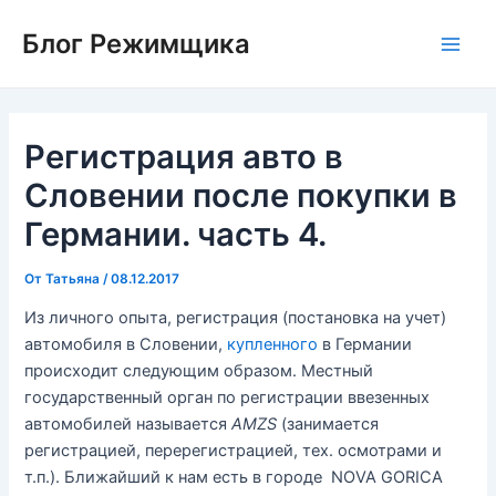
Перейти
Блог Режимщика
к
Main
содержимому
Men
Регистрация авто в
Словении после покупки в
Германии. часть 4.
От
Татьяна
/
08.12.2017
Из личного опыта, регистрация (постановка на учет)
автомобиля в Словении,
купленного
в Германии
происходит следующим образом. Местный
государственный орган по регистрации ввезенных
автомобилей называется
AMZS
(занимается
регистрацией, перерегистрацией, тех. осмотрами и
т.п.). Ближайший к нам есть в городе NOVA GORICA