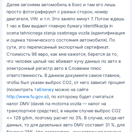
Далее загоняем автомобиль в бокс и там его лишь
просто фотографируют с разных сторон, номер
двигателя, VIN и т.п. Это заняло минут 7. Потом ждешь
1 час и Вам выдают главную бумагу Identifikacija in
ocena tehnicnega stanja osebnega vozila (идентификация
и оценка технического состояния автомобиля). По
сути, это переписанный экспортный сертификат.
Стоимость 98 евро, как мне кажется, берется за то,
что человек целый час вбивает кучу данных по авто в
электронный регистр авто в Словении плюс
ответственность. В данном документе самое главное,
чтобы был указан выброс СО2, от него зависит процент
(посмотреть
табличку
можно на сайте
http://www.fu.gov.si
), по которому будет считаться
налог
DMV
(davek na motorna vozila — налог на
транспортное средство), в нашем случае выброс СО2
<= 128 g/km, поэтому расчет по 3%. В случае, когда нет
данных, то для дизельных авто DMV составит 31 %, для
бензина 28%. Что согласитесь, существенная разница,