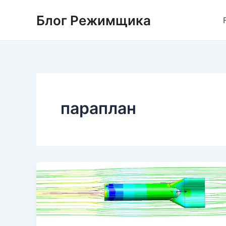
Перейти
Блог Режимщика
к
содержимому
параплан