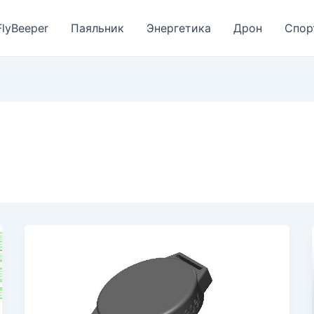
FlyBeeper
Паяльник
Энергетика
Дрон
Спор