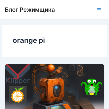
Перейти
Блог Режимщика
к
Main
содержимому
Men
orange pi