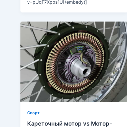
v=pUqF7Xpps1U[/embedyt]
Спорт
Кареточный мотор vs Мотор-